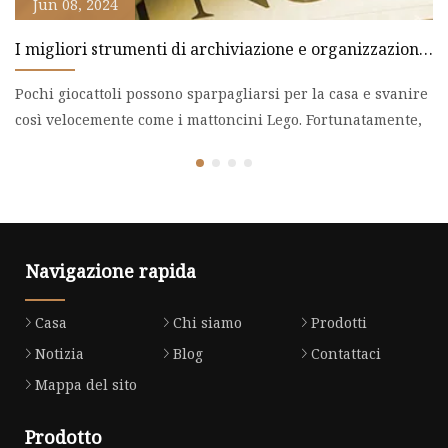
Jun 08, 2024
I migliori strumenti di archiviazione e organizzazione
R
Lego
Pochi giocattoli possono sparpagliarsi per la casa e svanire
Po
così velocemente come i mattoncini Lego. Fortunatamente,
Navigazione rapida
Casa
Chi siamo
Prodotti
Notizia
Blog
Contattaci
Mappa del sito
Prodotto