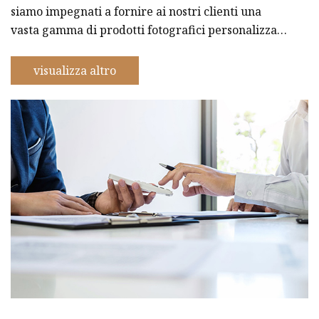
siamo impegnati a fornire ai nostri clienti una
vasta gamma di prodotti fotografici personalizzati
per soddisfare le loro esigenze specifiche. Siamo
orgogliosi della nostra straordinaria gamma di
visualizza altro
prodotti realizzati con materiali di altissima
qualità. Ci impegniamo a creare album fotografici
senza tempo che celebreranno momenti speciali e
ricordi da custodire per gli anni a venire. La nostra
ded